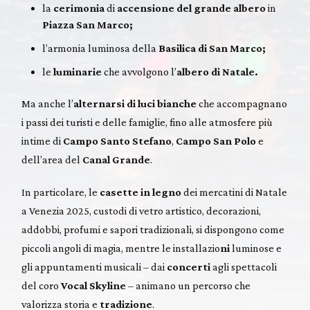
la
cerimonia
di
accensione del grande albero
in
Piazza San Marco;
l’armonia luminosa della
Basilica di San Marco;
le
luminarie
che avvolgono l’
albero di Natale.
Ma anche l’
alternarsi di luci bianche
che accompagnano
i passi dei turisti e delle famiglie, fino alle atmosfere più
intime di
Campo Santo Stefano
,
Campo San Polo
e
dell’area del
Canal Grande
.
In particolare, le
casette in legno
dei mercatini di Natale
a Venezia 2025, custodi di vetro artistico, decorazioni,
addobbi, profumi e sapori tradizionali, si dispongono come
piccoli angoli di magia, mentre le installazio
ni
luminose e
gli appuntamenti musicali – dai
concerti
agli spettacoli
del coro
Vocal Skyline
– animano un percorso che
valorizza storia e
tradizione
.